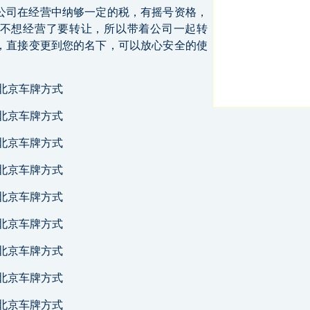
公司在经营中纳够一定的税，有摇号资格，
不想经营了要转让，所以带着公司一起转
，直接变更到您的名下，可以放心安全的使
北京车牌方式
北京车牌方式
北京车牌方式
北京车牌方式
北京车牌方式
北京车牌方式
北京车牌方式
北京车牌方式
北京车牌方式