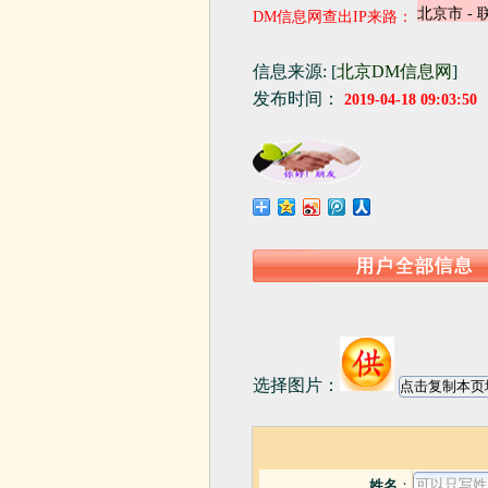
DM信息网查出IP来路：
信息来源: [
北京DM信息网
]
发布时间：
2019-04-18 09:03:50
选择图片：
姓名
：