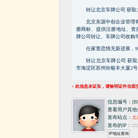
转让北京车牌公司 获取
北京东源中创企业管理
册商标、提供注册地址、资
牌公司转让、车牌公司收购
任家萱恋情无新进展，
转让北京车牌公司 获取
市海淀区苏州街银丰大厦2号楼
< 此信息未证实，请验明证件当面
信息编号：[BM]
查看用户其他
发布站点：
北
发布的IP：
222