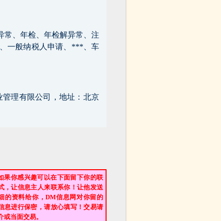
异常、年检、年检解异常、注
一般纳税人申请、***、车
创企业管理有限公司，地址：北京
如果你感兴趣可以在下面留下你的联
式，让信息主人来联系你！让他发送
细的资料给你，DM信息网对你留的
信息进行保密，请放心填写！交易请
介或当面交易。