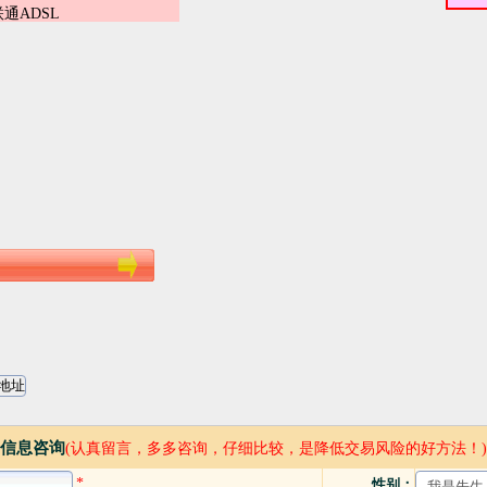
信息咨询
(认真留言，多多咨询，仔细比较，是降低交易风险的好方法！)
*
性别：