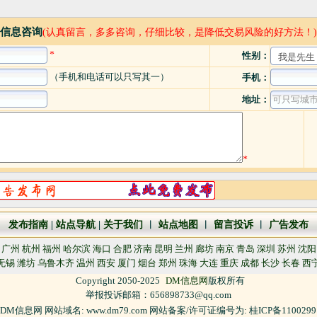
信息咨询
(认真留言，多多咨询，仔细比较，是降低交易风险的好方法！)
*
性别：
（手机和电话可以只写其一）
手机：
地址：
*
发布指南
|
站点导航
|
关于我们
︱
站点地图
︱
留言投诉
︱
广告发布
广州
杭州
福州
哈尔滨
海口
合肥
济南
昆明
兰州
廊坊
南京
青岛
深圳
苏州
沈阳
无锡
潍坊
乌鲁木齐
温州
西安
厦门
烟台
郑州
珠海
大连
重庆
成都
长沙
长春
西
Copyright 2050-2025
DM信息网
版权所有
举报投诉邮箱：656898733@qq.com
DM信息网 网站域名: www.dm79.com 网站备案/许可证编号为: 桂ICP备110029