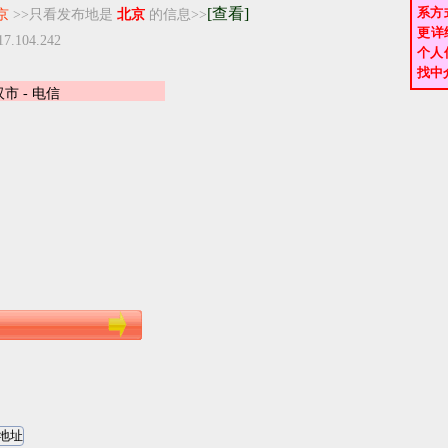
[查看]
系方
京
>>只看发布地是
北京
的信息>>
更详
17.104.242
个人
找中