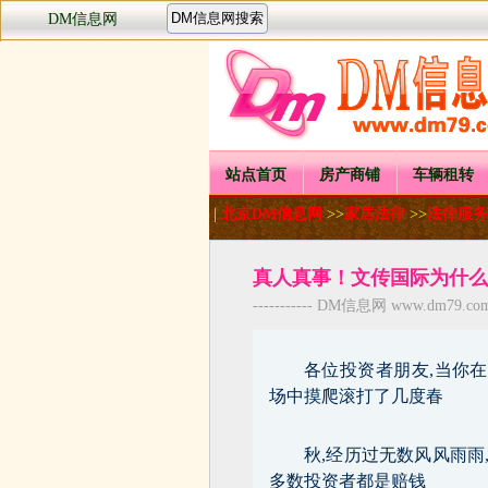
DM信息网
站点首页
房产商铺
车辆租转
|
北京DM信息网
>>
家居法律
>>
法律服务
真人真事！文传国际为什么
----------- DM信息网 www.dm79.com -
各位投资者朋友,当你
场中摸爬滚打了几度春
秋,经历过无数风风雨雨
多数投资者都是赔钱