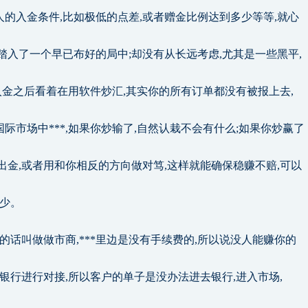
的入金条件,比如极低的点差,或者赠金比例达到多少等等,就心
踏入了一个早已布好的局中;却没有从长远考虑,尤其是一些黑平,
你入金之后看着在用软件炒汇,其实你的所有订单都没有被报上去,
际市场中***,如果你炒输了,自然认栽不会有什么;如果你炒赢了
出金,或者用和你相反的方向做对笃,这样就能确保稳赚不赔,可以
多少。
损的话叫做做市商,***里边是没有手续费的,所以说没人能赚你的
与银行进行对接,所以客户的单子是没办法进去银行,进入市场,