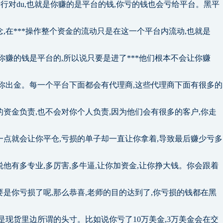
进行对du,也就是你赚的是平台的钱,你亏的钱也会亏给平台。黑平
,在***操作整个资金的流动只是在这一个平台内流动,也就是
你赚的钱是平台的,所以说只要是进了***他们根本不会让你赚
让你出金。每一个平台下面都会有代理商,这些代理商下面有很多的
资金负责,也不会对你个人负责,因为他们会有很多的客户,你走
一点就会让你平仓,亏损的单子却一直让你拿着,导致最后赚少亏多
他有多专业,多厉害,多牛逼,让你加资金,让你挣大钱。你会跟着
是你亏损了呢,那么恭喜,老师的目的达到了,你亏损的钱都在黑
是现货里边所谓的头寸。比如说你亏了10万美金,3万美金会在交