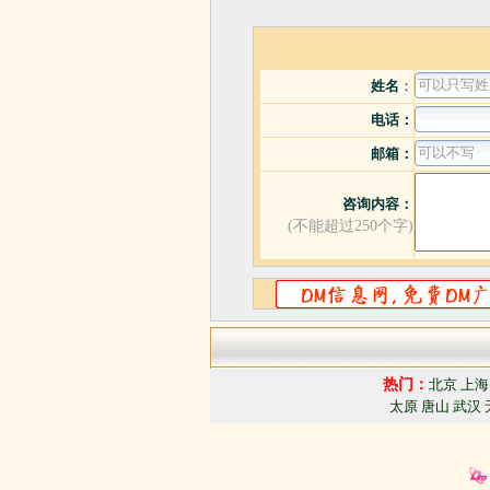
姓名
：
电话：
邮箱：
咨询内容：
(不能超过250个字)
热门：
北京
上海
太原
唐山
武汉