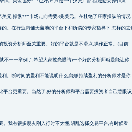
操作。黄金也好***也好,它只是一个投资产品,但是想要操作黄
亿美元,操纵***市场走向需要3兆美元。在杜绝了庄家操纵的情况
要的。在行业内铺天盖地的平台下和所谓的专家指导下,怎样的去
的投资分析师至关重要。好的平台就是不滑点,操作正常。(目前
这点就不一一举例了,希望大家擦亮眼睛)一个好的分析师就是能让你
盈利。断时间的盈利不能说明什么,能够持续盈利的分析师才是你
师比平台更重要。当然了,好的分析师和平台需要投资者自己慧眼识
要。我有很多朋友刚入行时不太懂,胡乱选择交易平台,有时候看