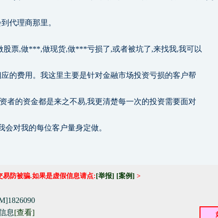
会到代理商那里。
票,做***,做现货,做***亏损了,或者被坑了,来找我,我可以
取相应的费用。我这里主要是针对金融市场投资亏损的客户帮
投资者的资金都是来之不易,我更清楚每一次的投资需要面对
少我会对我的每位客户量身定做。
交易防被骗.如果是虚假信息请点:
[举报]
[案例]
>
1826090
信息
[查看]