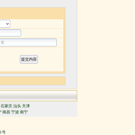
石家庄
汕头
天津
宁
南昌
宁波
南宁
91号