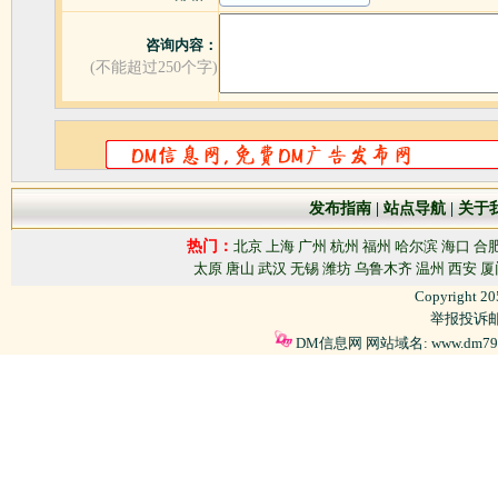
咨询内容：
(不能超过250个字)
发布指南
|
站点导航
|
关于
热门：
北京
上海
广州
杭州
福州
哈尔滨
海口
合
太原
唐山
武汉
无锡
潍坊
乌鲁木齐
温州
西安
厦
Copyright 2
举报投诉邮箱
DM信息网 网站域名: www.dm79