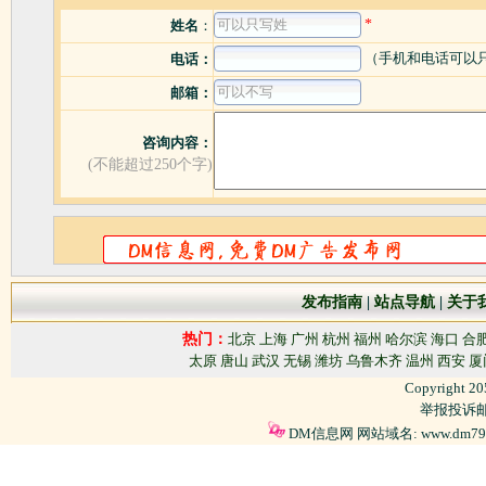
*
姓名
：
（手机和电话可以
电话：
邮箱：
咨询内容：
(不能超过250个字)
发布指南
|
站点导航
|
关于
热门：
北京
上海
广州
杭州
福州
哈尔滨
海口
合
太原
唐山
武汉
无锡
潍坊
乌鲁木齐
温州
西安
厦
Copyright 2
举报投诉邮箱
DM信息网 网站域名: www.dm79