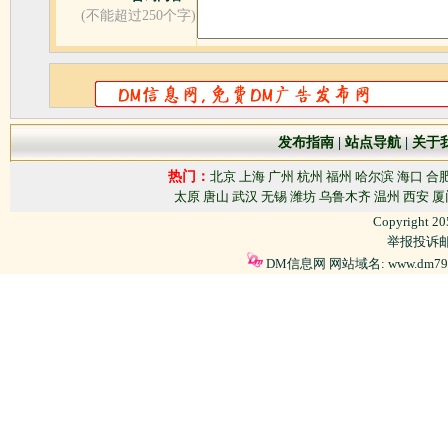
(不能超过250个字)
发布指南
|
站点导航
|
关于
热门：
北京
上海
广州
杭州
福州
哈尔滨
海口
合
太原
唐山
武汉
无锡
潍坊
乌鲁木齐
温州
西安
厦
Copyright 2
举报投诉邮箱
DM信息网 网站域名: www.dm79