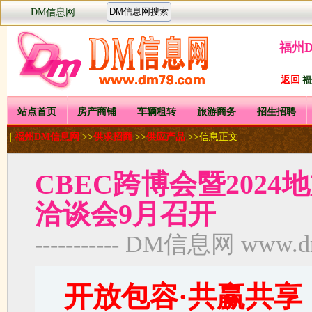
DM信息网
福州
返回
福
站点首页
房产商铺
车辆租转
旅游商务
招生招聘
|
福州DM信息网
>>
供求招商
>>
供应产品
>>信息正文
CBEC跨博会暨202
洽谈会9月召开
----------- DM信息网 www.dm7
开放包容·共赢共享