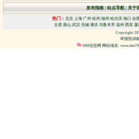
发布指南
|
站点导航
|
关于
热门：
北京
上海
广州
杭州
福州
哈尔滨
海口
合
太原
唐山
武汉
无锡
潍坊
乌鲁木齐
温州
西安
厦
Copyright 2
举报投诉邮箱
DM信息网 网站域名: www.dm79