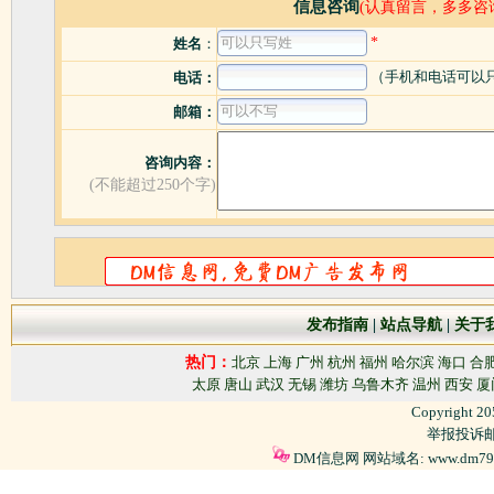
信息咨询
(认真留言，多多咨
*
姓名
：
（手机和电话可以
电话：
邮箱：
咨询内容：
(不能超过250个字)
发布指南
|
站点导航
|
关于
热门：
北京
上海
广州
杭州
福州
哈尔滨
海口
合
太原
唐山
武汉
无锡
潍坊
乌鲁木齐
温州
西安
厦
Copyright 2
举报投诉邮箱
DM信息网 网站域名: www.dm79